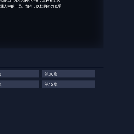
普通人中的一员。如今，妖怪的势力似乎
集
第06集
集
第12集