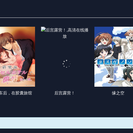
车后，在胶囊旅馆
后宫露营！
缘之空