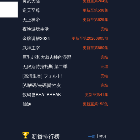
灵武大陆
更新至第204集
逆天至尊
更新至第538集
无上神帝
更新至第629集
夜晚游玩生活
完结
金牌调解2024
更新至第20260805期
武神主宰
更新至第680集
巨乳JK和大叔肉棒的湿湿
完结
无限斯特拉托斯 第二季
完结
[高清里番] フォルト!
完结
[AI解码/去码]雌性友
完结
数码兽BEATBREAK
更新至第41集
仙逆
更新至第152集
新番排行榜
一周
整月