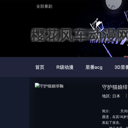
全部番剧
樱花风车动漫
首页
R级动漫
里番acg
3D里
守护猫娘绯
地区:
日本
简介:
天河优人
愿违，在其16
发起了攻击。
战斗之后，绯鞠