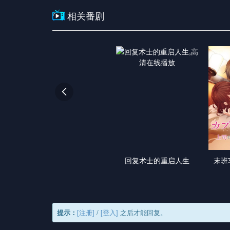
相关番剧

回复术士的重启人生
末班
提示：
[注册]
/
[登入]
之后才能回复。