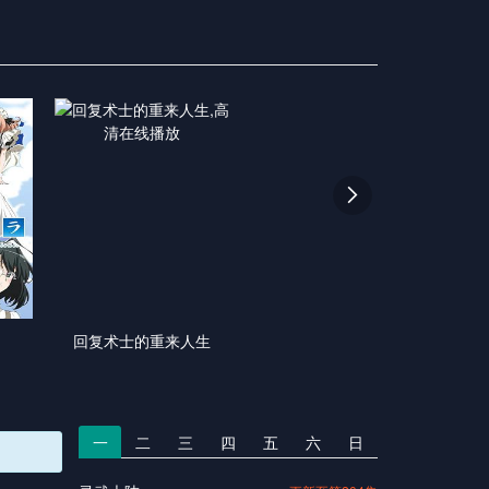

回复术士的重来人生
一
二
三
四
五
六
日