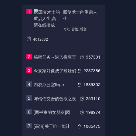
1
回复术士的重启人
生
奇幻 冒险 后宫
4012632
2
秘密任务～潜入搜查官
957301
3
今泉家好像成了辣妹们
2237386
4
内衣办公室linge
1889802
5
与僧侣交合的色欲之夜
253110
6
[图书室的女朋友]図
198974
7
[高清]关于唯一能让
1065475