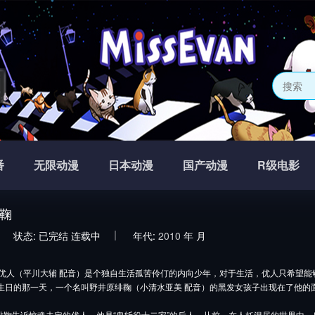
网
番
无限动漫
日本动漫
国产动漫
R级电影
鞠
状态:
已完结
连载中
年代:
2010
年
月
（平川大辅 配音）是个独自生活孤苦伶仃的内向少年，对于生活，优人只希望能
岁生日的那一天，一个名叫野井原绯鞠（小清水亚美 配音）的黑发女孩子出现在了他的
告诉惊魂未定的优人，他是“鬼斩役十二家”的后人。从前，在人妖混居的世界中，