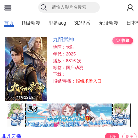
首页
R级动漫
里番acg
3D里番
无限动漫
日本
九阳武神
♡ 收藏
地区：大陆
年代：2025
播放：8816 次
标签：国产动漫
下载：
报错/寻番：
报错求番入口
非凡云播
正序
倒序