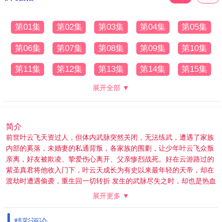
第01集
第02集
第03集
第04集
第05集
第06集
第07集
第08集
第09集
第10集
第11集
第12集
第13集
第14集
第15集
展开全部 ▼
简介
前世叶云飞天资过人，但体内武脉突然关闭，无法练武，遭遇了家族
内部的奚落，未婚妻的私通背叛，各家族的围剿，让少年叶云飞众叛
亲离，好友被欺凌、挚爱伤心离开、父亲惨烈战死。好在云游路过的
紫圣真君将他收入门下，叶云天成长为有史以来最年轻的天帝，却在
渡劫时遭遇偷袭，重生回一切转折 发生的武脉尽失之时，却也是热血
少年时代。 再次遇
展开更多 ▼
到旧日的亲人、好友、恋人，面对熟悉的一切，一代天帝叶云飞选择
重新开始。体内尚存一缕天帝之魂，让前生记忆得以完好保存。内有
精彩评论