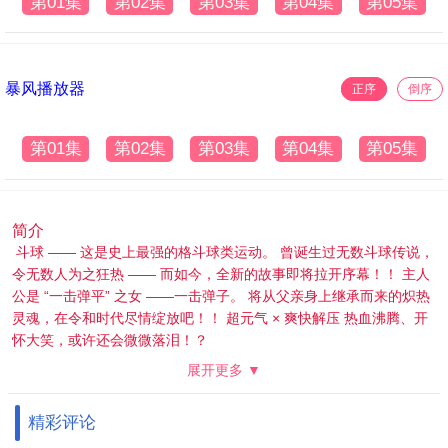
第01集
第02集
第03集
第04集
第05集
暴风播放器
正序
倒序
第01集
第02集
第03集
第04集
第05集
简介
斗球 —— 这是史上最强的格斗球类运动。 曾诞生过无数斗球传说，
令无数人为之狂热 —— 而如今，全新的故事即将拉开序幕！！ 主人
公是 “一击弹平” 之女 ——一击弹子。 将从父亲身上继承而来的炽热
灵魂，在令和时代尽情绽放吧！！ 超元气 × 爽快解压 热血沸腾、开
怀大笑，或许还会微微落泪！？
展开更多 ▼
精彩评论