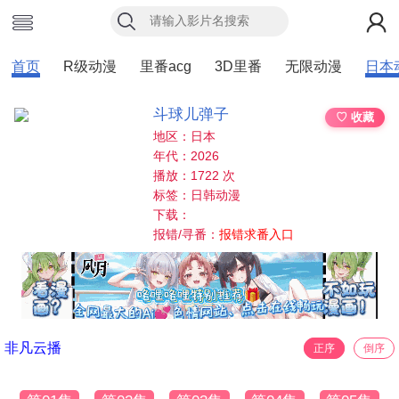
首页
R级动漫
里番acg
3D里番
无限动漫
日本
斗球儿弹子
♡ 收藏
地区：日本
年代：2026
播放：1722 次
标签：日韩动漫
下载：
报错/寻番：
报错求番入口
非凡云播
正序
倒序