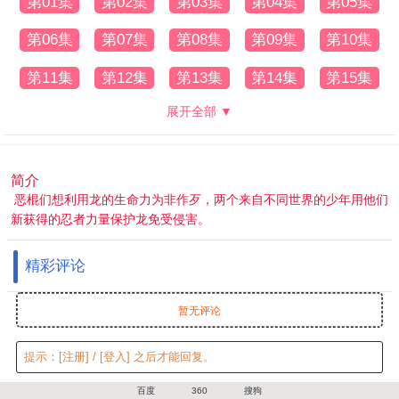
第01集
第02集
第03集
第04集
第05集
第06集
第07集
第08集
第09集
第10集
第11集
第12集
第13集
第14集
第15集
展开全部 ▼
简介
恶棍们想利用龙的生命力为非作歹，两个来自不同世界的少年用他们
新获得的忍者力量保护龙免受侵害。
精彩评论
暂无评论
提示：
[注册]
/
[登入]
之后才能回复。
百度
360
搜狗