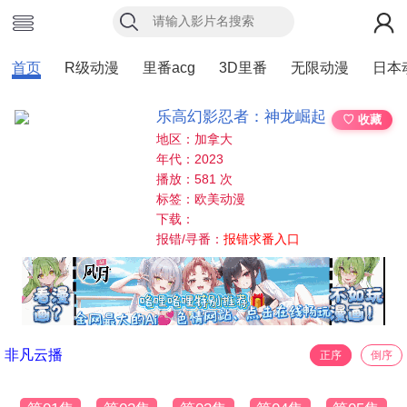
首页
R级动漫
里番acg
3D里番
无限动漫
日本
乐高幻影忍者：神龙崛起
♡ 收藏
地区：加拿大
年代：2023
播放：581 次
标签：欧美动漫
下载：
报错/寻番：
报错求番入口
非凡云播
正序
倒序