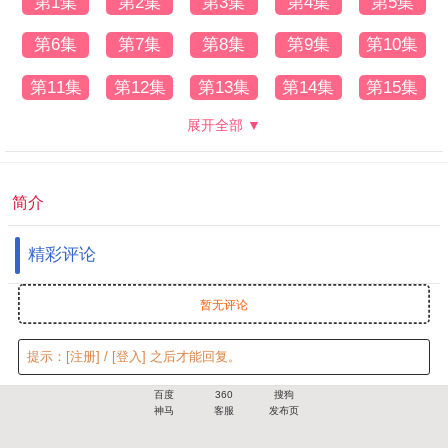
第1集
第2集
第3集
第4集
第5集
第6集
第7集
第8集
第9集
第10集
第11集
第12集
第13集
第14集
第15集
展开全部 ▼
简介
精彩评论
暂无评论
提示：
[注册]
/
[登入]
之后才能回复。
百度
360
搜狗
神马
客服
发布页