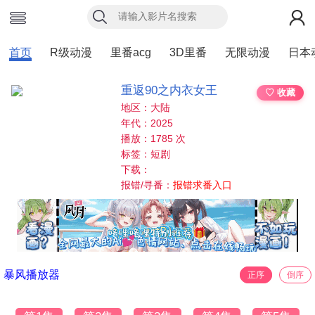
首页
R级动漫
里番acg
3D里番
无限动漫
日本
重返90之内衣女王
♡ 收藏
地区：大陆
年代：2025
播放：1785 次
标签：短剧
下载：
报错/寻番：
报错求番入口
暴风播放器
正序
倒序