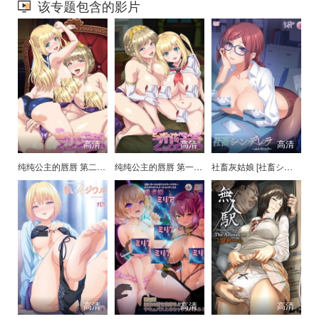
该专题包含的影片
高清
高清
高清
纯纯公主的唇唇 第二话 [OVAピュアピュア ぺろぺろ プリンセス]
纯纯公主的唇唇 第一话 [OVAピュアピュア ぺろぺろ プリンセス]
社畜灰姑娘 [社畜シンデレラ ～あん・リアル～]
高清
高清
高清