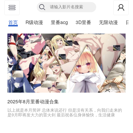
首页
R级动漫
里番acg
3D里番
无限动漫
日
2025年8月里番动漫合集
以上就是本月简评 总体来说还行 但是没有关系，向我们走来的
是9月即将发大力的雷火剑 最后祝各位身体愉快，生活健康